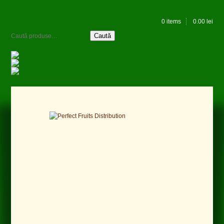
0 items
0.00
lei
Caută