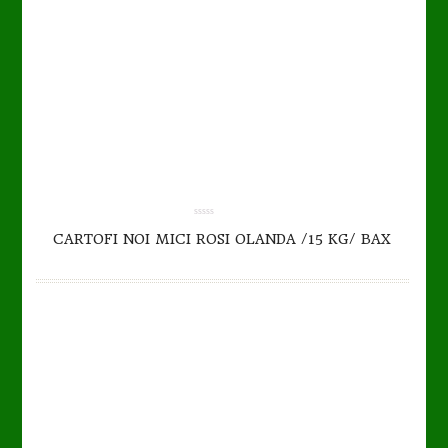
TO CART
DETAILS
0.00
CARTOFI NOI MICI ROSI OLANDA /15 KG/ BAX
out
of
5