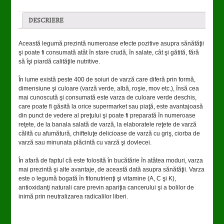
DESCRIERE
Această legumă prezintă numeroase efecte pozitive asupra sănătăţii
şi poate fi consumată atât în stare crudă, în salate, cât şi gătită, fără
să îşi piardă calităţile nutritive.
În lume există peste 400 de soiuri de varză care diferă prin formă,
dimensiune şi culoare (varză verde, albă, roşie, mov etc.), însă cea
mai cunoscută şi consumată este varza de culoare verde deschis,
care poate fi găsită la orice supermarket sau piaţă, este avantajoasă
din punct de vedere al preţului şi poate fi preparată în numeroase
reţete, de la banala salată de varză, la elaboratele reţete de varză
călită cu afumătură, chifteluţe delicioase de varză cu griş, ciorba de
varză sau minunata plăcintă cu varză şi dovlecei.
În afară de faptul că este folosită în bucătărie în atâtea moduri, varza
mai prezintă şi alte avantaje, de această dată asupra sănătăţii. Varza
este o legumă bogată în fitonutrienţi şi vitamine (A, C şi K),
antioxidanţi naturali care previn apariţia cancerului şi a bolilor de
inimă prin neutralizarea radicalilor liberi.