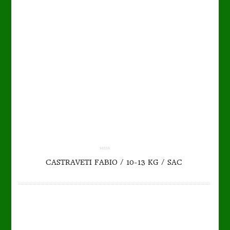
TO CART
DETAILS
0.00
CASTRAVETI FABIO / 10-13 KG / SAC
out
of
5