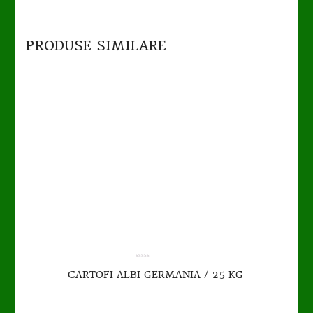
TO CART
DETAILS
PRODUSE SIMILARE
TO CART
DETAILS
0.00
CARTOFI ALBI GERMANIA / 25 KG
out
of
5