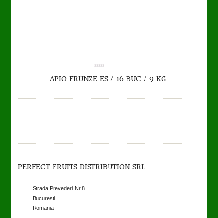
0.00
APIO FRUNZE ES / 16 BUC / 9 KG
out
of
5
PERFECT FRUITS DISTRIBUTION SRL
Strada Prevederii Nr.8
Bucuresti
Romania