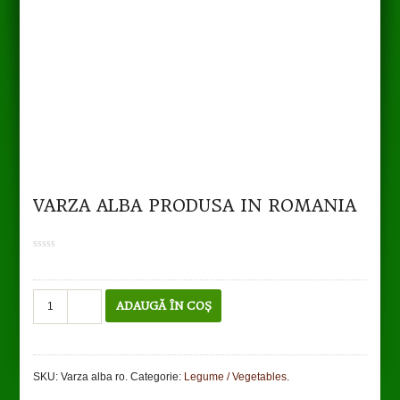
VARZA ALBA PRODUSA IN ROMANIA
0
out
of
5
Cantitate
ADAUGĂ ÎN COȘ
Varza
alba
produsa
in
SKU:
Varza alba ro
.
Categorie:
Legume / Vegetables
.
Romania