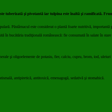
te tuberizată şi pivotantă iar tulpina este înaltă şi ramificată. Fru
pulară. Păstârnacul este considerat o plantă foarte nutritivă, importantă ş
tă în bucătăria tradiţională românească: fie consumată în salate în stare 
erale şi oligoelemente de potasiu, fier, calciu, cupru, brom, iod, uleiuri 
atismală, antipiretică, antitoxică, emenagogă, sedativă şi stomahică.