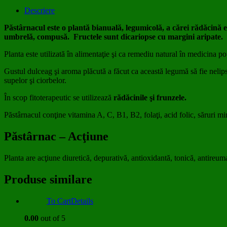
Descriere
Păstârnacul este o plantă bianuală, legumicolă, a cărei rădăcină es
umbrelă, compusă. Fructele sunt dicariopse cu margini aripate.
Planta este utilizată în alimentaţie şi ca remediu natural în medicina po
Gustul dulceag şi aroma plăcută a făcut ca această legumă să fie nelipsi
supelor şi ciorbelor.
În scop fitoterapeutic se utilizează
rădăcinile şi frunzele.
Păstârnacul conţine vitamina A, C, B1, B2, folaţi, acid folic, săruri min
Păstârnac – Acţiune
Planta are acţiune diuretică, depurativă, antioxidantă, tonică, antireum
Produse similare
To Cart
Details
0.00
out of 5