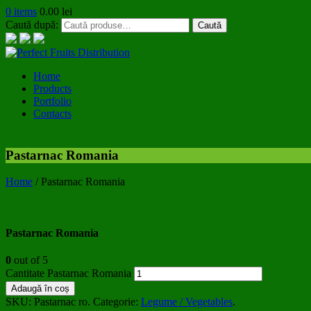
0 items
0.00
lei
Caută după:
Caută
Home
Products
Portfolio
Contacts
Pastarnac Romania
Home
/
Pastarnac Romania
Pastarnac Romania
0
out of 5
Cantitate Pastarnac Romania
Adaugă în coș
SKU:
Pastarnac ro
.
Categorie:
Legume / Vegetables
.