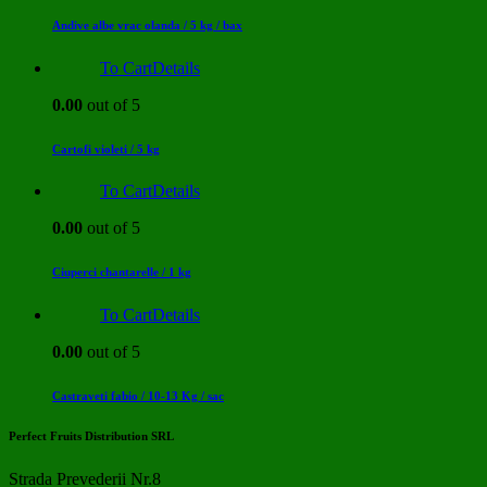
Andive albe vrac olanda / 5 kg / bax
To Cart
Details
0.00
out of 5
Cartofi violeti / 5 kg
To Cart
Details
0.00
out of 5
Ciuperci chantarelle / 1 kg
To Cart
Details
0.00
out of 5
Castraveti fabio / 10-13 Kg / sac
Perfect Fruits Distribution SRL
Strada Prevederii Nr.8