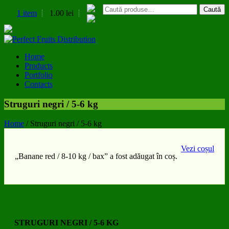
Caută
1 item
1.00
lei
Home
Products
Portfolio
Contacts
Struguri negri / 5-6 kg
Home
/
Struguri negri / 5-6 kg
Vezi coșul
„Banane red / 8-10 kg / bax” a fost adăugat în coș.
STRUGURI NEGRI / 5-6 KG