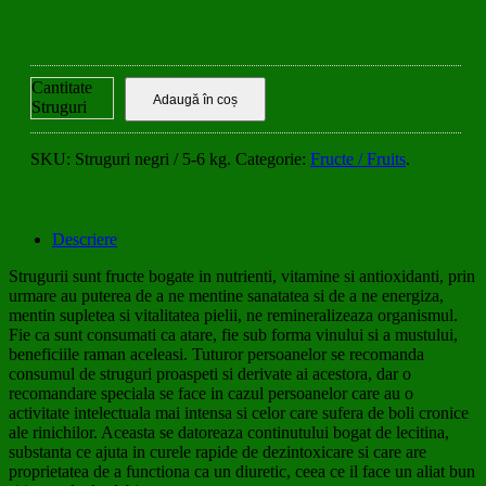
0
out
of
Cantitate
5
Adaugă în coș
Struguri
negri / 5-6
kg
SKU:
Struguri negri / 5-6 kg
.
Categorie:
Fructe / Fruits
.
Descriere
Strugurii sunt fructe bogate in nutrienti, vitamine si antioxidanti, prin
urmare au puterea de a ne mentine sanatatea si de a ne energiza,
mentin supletea si vitalitatea pielii, ne remineralizeaza organismul.
Fie ca sunt consumati ca atare, fie sub forma vinului si a mustului,
beneficiile raman aceleasi. Tuturor persoanelor se recomanda
consumul de struguri proaspeti si derivate ai acestora, dar o
recomandare speciala se face in cazul persoanelor care au o
activitate intelectuala mai intensa si celor care sufera de boli cronice
ale rinichilor. Aceasta se datoreaza continutului bogat de lecitina,
substanta ce ajuta in curele rapide de dezintoxicare si care are
proprietatea de a functiona ca un diuretic, ceea ce il face un aliat bun