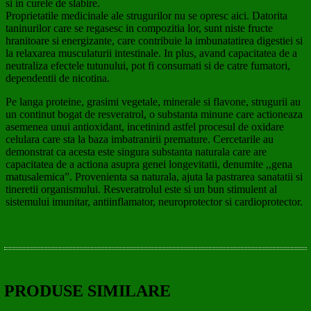
si in curele de slabire.
Proprietatile medicinale ale strugurilor nu se opresc aici. Datorita
taninurilor care se regasesc in compozitia lor, sunt niste fructe
hranitoare si energizante, care contribuie la imbunatatirea digestiei si
la relaxarea musculaturii intestinale. In plus, avand capacitatea de a
neutraliza efectele tutunului, pot fi consumati si de catre fumatori,
dependentii de nicotina.
Pe langa proteine, grasimi vegetale, minerale si flavone, strugurii au
un continut bogat de resveratrol, o substanta minune care actioneaza
asemenea unui antioxidant, incetinind astfel procesul de oxidare
celulara care sta la baza imbatranirii premature. Cercetarile au
demonstrat ca acesta este singura substanta naturala care are
capacitatea de a actiona asupra genei longevitatii, denumite ,,gena
matusalemica”. Provenienta sa naturala, ajuta la pastrarea sanatatii si
tineretii organismului. Resveratrolul este si un bun stimulent al
sistemului imunitar, antiinflamator, neuroprotector si cardioprotector.
PRODUSE SIMILARE