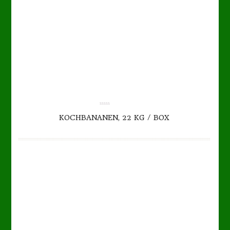
TO CART
DETAILS
0.00
KOCHBANANEN, 22 KG / BOX
out
of
5