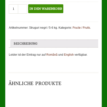
of
5
Weintrauben
IN DEN WARENKORB
rot,
5-
6
Kg
Artikelnummer:
Struguri negri / 5-6 kg
.
Kategorie:
Fructe / Fruits
.
Menge
BESCHREIBUNG
Leider ist der Eintrag nur auf
Română
und
English
verfügbar.
TO CART
DETAILS
ÄHNLICHE PRODUKTE