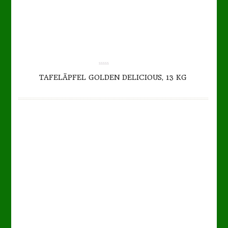
TO CART
DETAILS
0.00
TAFELÄPFEL GOLDEN DELICIOUS, 13 KG
out
of
5