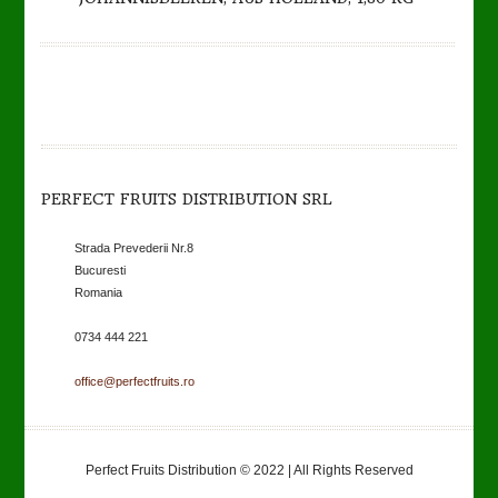
of
5
PERFECT FRUITS DISTRIBUTION SRL
Strada Prevederii Nr.8
Bucuresti
Romania
0734 444 221
office@perfectfruits.ro
Perfect Fruits Distribution © 2022 | All Rights Reserved