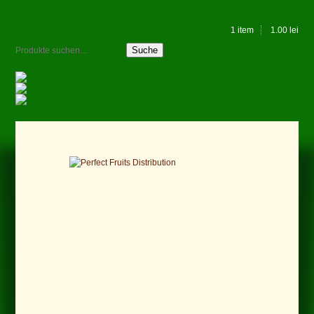
1 item
1.00
lei
Suche