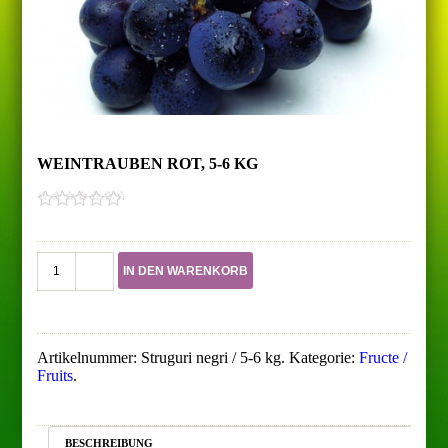
WEINTRAUBEN ROT, 5-6 KG
0
out
of
Weintrauben
5
IN DEN WARENKORB
rot,
5-
6
Kg
Menge
Artikelnummer:
Struguri negri / 5-6 kg
.
Kategorie:
Fructe /
Fruits
.
BESCHREIBUNG