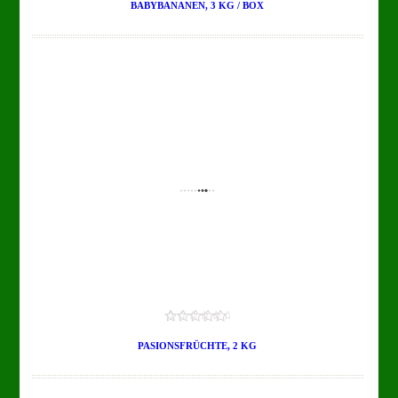
out
BABYBANANEN, 3 KG / BOX
of
5
0.00
TO CART
DETAILS
out
PASIONSFRÜCHTE, 2 KG
of
5