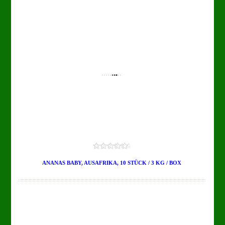
0.00
out
ANANAS BABY, AUSAFRIKA, 10 STÜCK / 3 KG / BOX
of
5