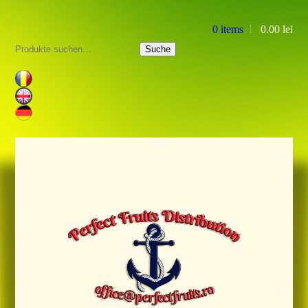
0 items
0.00
lei
Suche