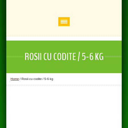
ROSII CU CODITE / 5-6 KG
Home
/
Rosii cu codite / 5-6 kg