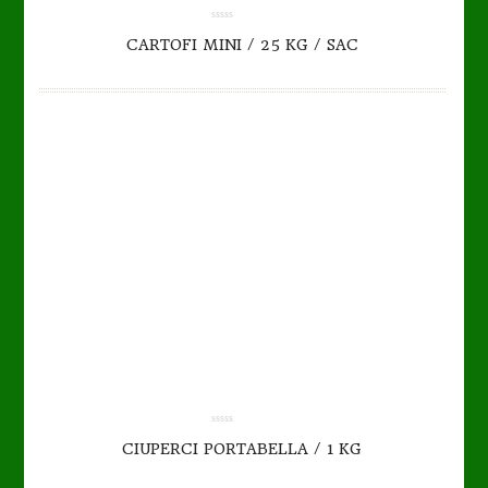
TO CART
DETAILS
0.00
CARTOFI MINI / 25 KG / SAC
out
of
5
0.00
CIUPERCI PORTABELLA / 1 KG
out
of
5