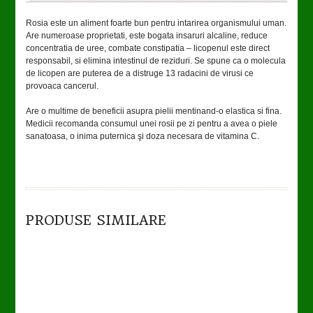
Rosia este un aliment foarte bun pentru intarirea organismului uman.
Are numeroase proprietati, este bogata insaruri alcaline, reduce
concentratia de uree, combate constipatia – licopenul este direct
responsabil, si elimina intestinul de reziduri. Se spune ca o molecula
de licopen are puterea de a distruge 13 radacini de virusi ce
provoaca cancerul.
Are o multime de beneficii asupra pielii mentinand-o elastica si fina.
Medicii recomanda consumul unei rosii pe zi pentru a avea o piele
sanatoasa, o inima puternica şi doza necesara de vitamina C.
TO CART
DETAILS
PRODUSE SIMILARE