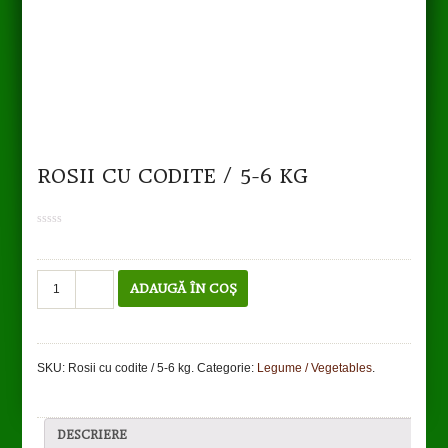
ROSII CU CODITE / 5-6 KG
0
out
of
5
Cantitate
ADAUGĂ ÎN COȘ
Rosii
cu
codite
/
SKU:
Rosii cu codite / 5-6 kg
.
Categorie:
Legume / Vegetables
.
5-
6
kg
DESCRIERE