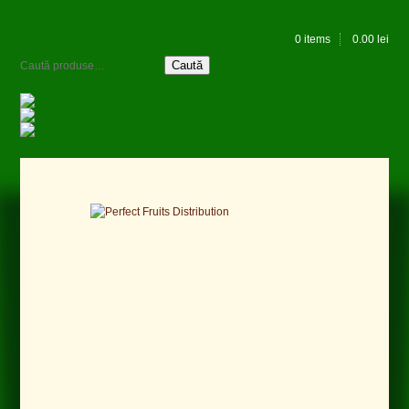
0 items
0.00
lei
Caută