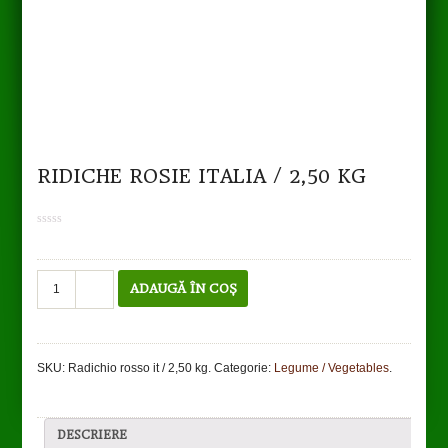
RIDICHE ROSIE ITALIA / 2,50 KG
0
out
of
5
Cantitate
ADAUGĂ ÎN COȘ
Ridiche
rosie
Italia
/
SKU:
Radichio rosso it / 2,50 kg
.
Categorie:
Legume / Vegetables
.
2,50
kg
DESCRIERE