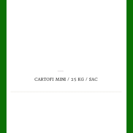
TO CART
DETAILS
0.00
CARTOFI MINI / 25 KG / SAC
out
of
5