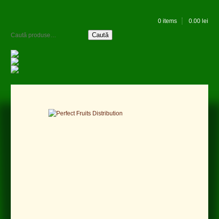
0 items
0.00
lei
Caută