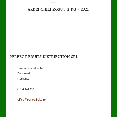
0.00
ARDEI CHILI ROSU / 2 KG / BAX
out
of
5
PERFECT FRUITS DISTRIBUTION SRL
Strada Prevederii Nr.8
Bucuresti
Romania
0734 444 221
office@perfectfruits.ro