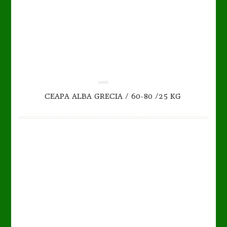
TO CART
DETAILS
0.00
CEAPA ALBA GRECIA / 60-80 /25 KG
out
of
5