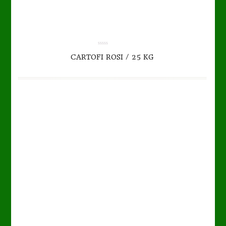
TO CART
DETAILS
0.00
CARTOFI ROSI / 25 KG
out
of
5