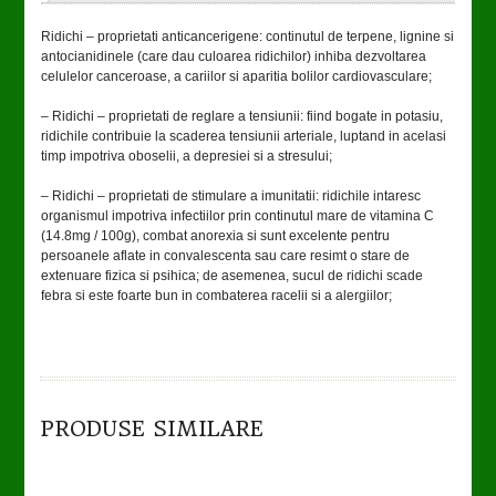
Ridichi – proprietati anticancerigene: continutul de terpene, lignine si
antocianidinele (care dau culoarea ridichilor) inhiba dezvoltarea
celulelor canceroase, a cariilor si aparitia bolilor cardiovasculare;
– Ridichi – proprietati de reglare a tensiunii: fiind bogate in potasiu,
ridichile contribuie la scaderea tensiunii arteriale, luptand in acelasi
timp impotriva oboselii, a depresiei si a stresului;
– Ridichi – proprietati de stimulare a imunitatii: ridichile intaresc
organismul impotriva infectiilor prin continutul mare de vitamina C
(14.8mg / 100g), combat anorexia si sunt excelente pentru
persoanele aflate in convalescenta sau care resimt o stare de
extenuare fizica si psihica; de asemenea, sucul de ridichi scade
febra si este foarte bun in combaterea racelii si a alergiilor;
TO CART
DETAILS
PRODUSE SIMILARE