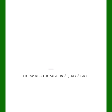
0.00
CURMALE GIUMBO IS / 5 KG / BAX
out
of
5