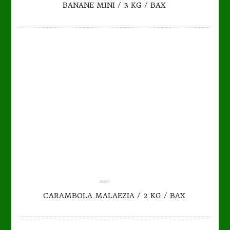
BANANE MINI / 3 KG / BAX
out
of
5
TO CART
DETAILS
0.00
CARAMBOLA MALAEZIA / 2 KG / BAX
out
of
5