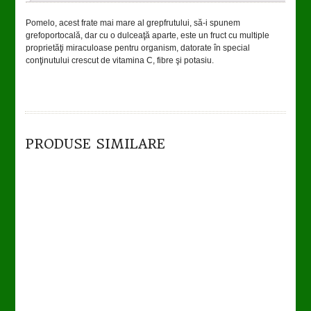
Pomelo, acest frate mai mare al grepfrutului, să-i spunem
grefoportocală, dar cu o dulceaţă aparte, este un fruct cu multiple
proprietăţi miraculoase pentru organism, datorate în special
conţinutului crescut de vitamina C, fibre şi potasiu.
TO CART
DETAILS
PRODUSE SIMILARE