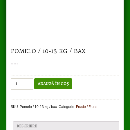
POMELO / 10-13 KG / BAX
0
out
of
5
Cantitate
ADAUGĂ ÎN COȘ
Pomelo
/
10-
13
SKU:
Pomelo / 10-13 kg / bax
.
Categorie:
Fructe / Fruits
.
kg
/
bax
DESCRIERE