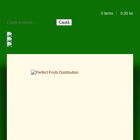
0 items
0.00
lei
Caută