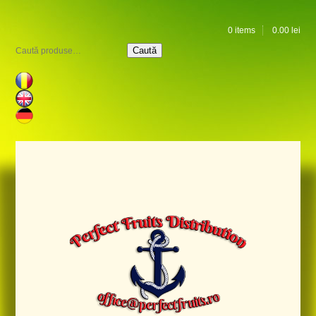
0 items
0.00
lei
Caută