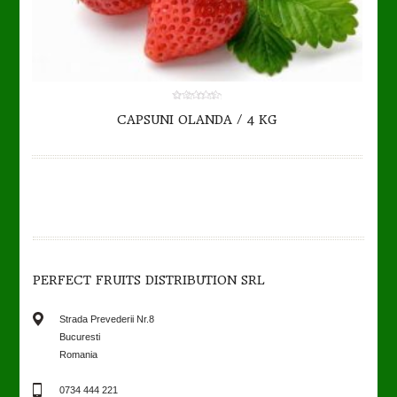
0.00
CAPSUNI OLANDA / 4 KG
out
of
5
PERFECT FRUITS DISTRIBUTION SRL
Strada Prevederii Nr.8
Bucuresti
Romania
0734 444 221