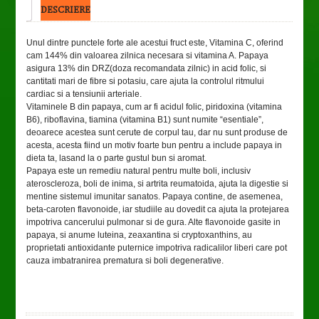
DESCRIERE
Unul dintre punctele forte ale acestui fruct este, Vitamina C, oferind
cam 144% din valoarea zilnica necesara si vitamina A. Papaya
asigura 13% din DRZ(doza recomandata zilnic) in acid folic, si
cantitati mari de fibre si potasiu, care ajuta la controlul ritmului
cardiac si a tensiunii arteriale.
Vitaminele B din papaya, cum ar fi acidul folic, piridoxina (vitamina
B6), riboflavina, tiamina (vitamina B1) sunt numite “esentiale”,
deoarece acestea sunt cerute de corpul tau, dar nu sunt produse de
acesta, acesta fiind un motiv foarte bun pentru a include papaya in
dieta ta, lasand la o parte gustul bun si aromat.
Papaya este un remediu natural pentru multe boli, inclusiv
ateroscleroza, boli de inima, si artrita reumatoida, ajuta la digestie si
mentine sistemul imunitar sanatos. Papaya contine, de asemenea,
beta-caroten flavonoide, iar studiile au dovedit ca ajuta la protejarea
impotriva cancerului pulmonar si de gura. Alte flavonoide gasite in
papaya, si anume luteina, zeaxantina si cryptoxanthins, au
proprietati antioxidante puternice impotriva radicalilor liberi care pot
cauza imbatranirea prematura si boli degenerative.
TO CART
DETAILS