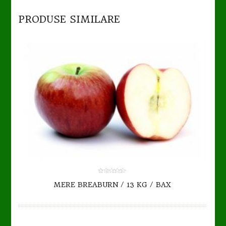
PRODUSE SIMILARE
TO CART
DETAILS
0.00
MERE BREABURN / 13 KG / BAX
out
of
5