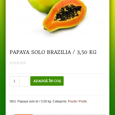
PAPAYA SOLO BRAZILIA / 3,50 KG
0
out
of
5
Cantitate
ADAUGĂ ÎN COȘ
Papaya
solo
Brazilia
/
SKU:
Papaya solo br / 3,50 kg
.
Categorie:
Fructe / Fruits
.
3,50
kg