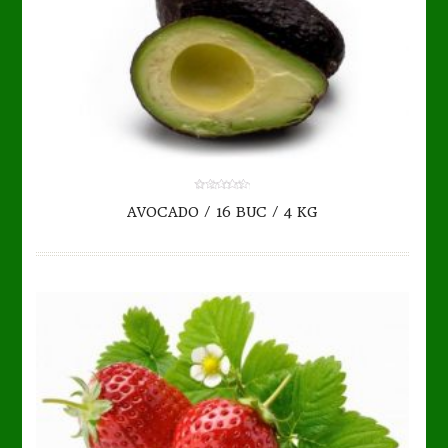
TO CART
DETAILS
0.00
AVOCADO / 16 BUC / 4 KG
out
of
5