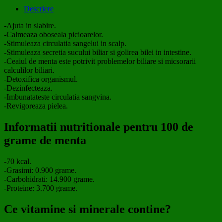
Descriere
-Ajuta in slabire.
-Calmeaza oboseala picioarelor.
-Stimuleaza circulatia sangelui in scalp.
-Stimuleaza secretia sucului biliar si golirea bilei in intestine.
-Ceaiul de menta este potrivit problemelor biliare si micsorarii
calculilor biliari.
-Detoxifica organismul.
-Dezinfecteaza.
-Imbunatateste circulatia sangvina.
-Revigoreaza pielea.
Informatii nutritionale pentru 100 de
grame de menta
-70 kcal.
-Grasimi: 0.900 grame.
-Carbohidrati: 14.900 grame.
-Proteine: 3.700 grame.
Ce vitamine si minerale contine?