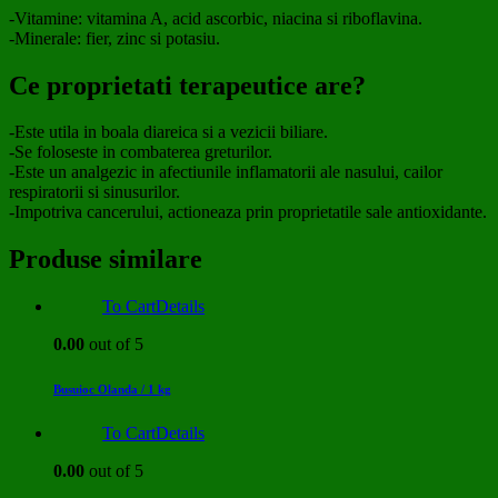
-Vitamine: vitamina A, acid ascorbic, niacina si riboflavina.
-Minerale: fier, zinc si potasiu.
Ce proprietati terapeutice are?
-Este utila in boala diareica si a vezicii biliare.
-Se foloseste in combaterea greturilor.
-Este un analgezic in afectiunile inflamatorii ale nasului, cailor
respiratorii si sinusurilor.
-Impotriva cancerului, actioneaza prin proprietatile sale antioxidante.
Produse similare
To Cart
Details
0.00
out of 5
Busuioc Olanda / 1 kg
To Cart
Details
0.00
out of 5