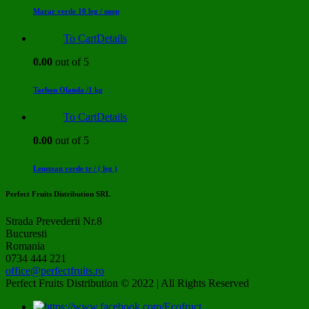
Marar verde 10 leg / snop
To Cart
Details
0.00
out of 5
Tarhon Olanda /1 kg
To Cart
Details
0.00
out of 5
Leustean verde tr / ( leg )
Perfect Fruits Distribution SRL
Strada Prevederii Nr.8
Bucuresti
Romania
0734 444 221
office@perfectfruits.ro
Perfect Fruits Distribution © 2022 | All Rights Reserved