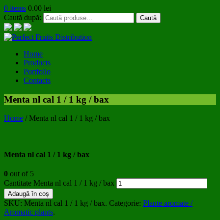
0 items
0.00
lei
Caută după:
Caută
Home
Products
Portfolio
Contacts
Menta nl cal 1 / 1 kg / bax
Home
/
Menta nl cal 1 / 1 kg / bax
Menta nl cal 1 / 1 kg / bax
0
out of 5
Cantitate Menta nl cal 1 / 1 kg / bax
Adaugă în coș
SKU:
Menta nl cal 1 / 1 kg / bax
.
Categorie:
Plante aromate /
Aromatic plants
.