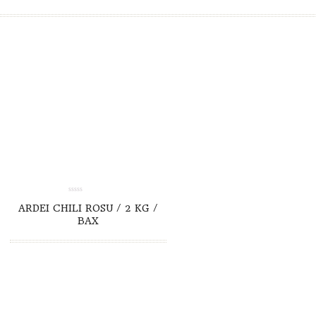
TO CART
DETAILS
0.00
ARDEI CHILI ROSU / 2 KG /
out
of
BAX
5