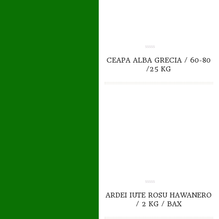
0.00
CEAPA ALBA GRECIA / 60-80
out
of
/25 KG
5
TO CART
DETAILS
0.00
ARDEI IUTE ROSU HAWANERO
out
of
/ 2 KG / BAX
5