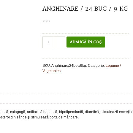
ANGHINARE / 24 BUC / 9 KG
0
out
of
5
Cantitate
ADAUGĂ ÎN COȘ
Anghinare
/
24
buc
SKU:
Anghinare/24buc/9kg
.
Categorie:
Legume /
/
Vegetables
.
9
kg
ticã, colagogã, antitoxicã hepaticã, hipolipemiantã, diureticã, stimuleazã excreţia
olesterol din sânge şi stimuleazã pofta de mâncare.