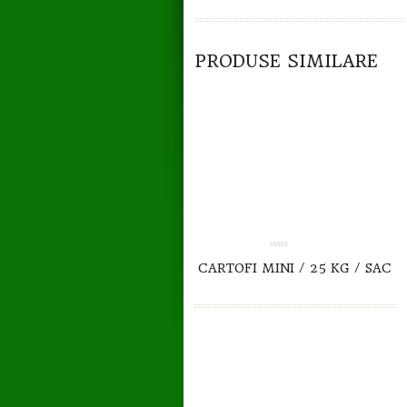
TO CART
DETAILS
PRODUSE SIMILARE
0.00
CARTOFI MINI / 25 KG / SAC
out
of
5
TO CART
DETAILS