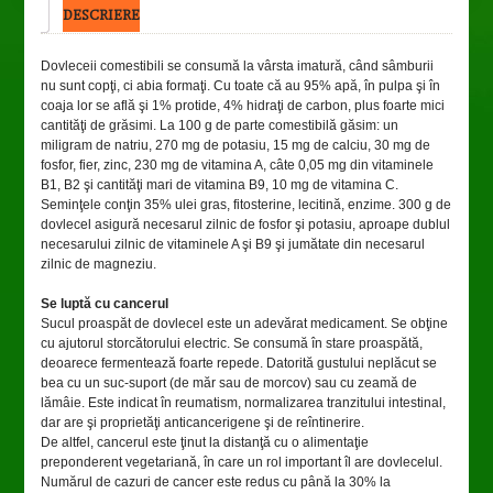
DESCRIERE
Dovleceii comestibili se consumă la vârsta imatură, când sâmburii
nu sunt copţi, ci abia formaţi. Cu toate că au 95% apă, în pulpa şi în
coaja lor se află şi 1% protide, 4% hidraţi de carbon, plus foarte mici
cantităţi de grăsimi. La 100 g de parte comestibilă găsim: un
miligram de natriu, 270 mg de potasiu, 15 mg de calciu, 30 mg de
fosfor, fier, zinc, 230 mg de vitamina A, câte 0,05 mg din vitaminele
B1, B2 şi cantităţi mari de vitamina B9, 10 mg de vitamina C.
Seminţele conţin 35% ulei gras, fitosterine, lecitină, enzime. 300 g de
dovlecel asigură necesarul zilnic de fosfor şi potasiu, aproape dublul
necesarului zilnic de vitaminele A şi B9 şi jumătate din necesarul
zilnic de magneziu.
Se luptă cu cancerul
Sucul proaspăt de dovlecel este un adevărat medicament. Se obţine
cu ajutorul storcătorului electric. Se consumă în stare proaspătă,
deoarece fermentează foarte repede. Datorită gustului neplăcut se
bea cu un suc-suport (de măr sau de morcov) sau cu zeamă de
lămâie. Este indicat în reumatism, normalizarea tranzitului intestinal,
dar are şi proprietăţi anticancerigene şi de reîntinerire.
De altfel, cancerul este ţinut la distanţă cu o alimentaţie
preponderent vegetariană, în care un rol important îl are dovlecelul.
Numărul de cazuri de cancer este redus cu până la 30% la