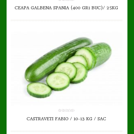
TO CART
DETAILS
0.00
CEAPA GALBENA SPANIA (400 GR1 BUC)/ 25KG
out
of
5
TO CART
DETAILS
0.00
CASTRAVETI FABIO / 10-13 KG / SAC
out
of
5