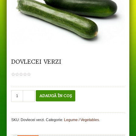
DOVLECEI VERZI
0
out
of
5
Cantitate
ADAUGĂ ÎN COȘ
Dovlecei
verzi
SKU:
Dovlecei verzi
.
Categorie:
Legume / Vegetables
.