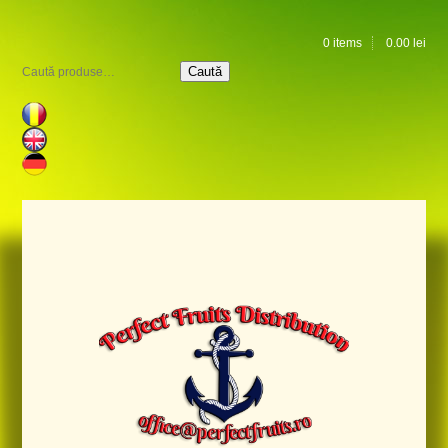
0 items
0.00
lei
Caută