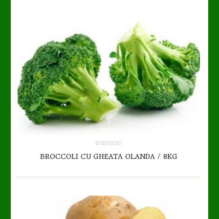
TO CART
DETAILS
0.00
BROCCOLI CU GHEATA OLANDA / 8KG
out
of
5