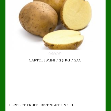
0.00
CARTOFI MINI / 25 KG / SAC
out
of
5
PERFECT FRUITS DISTRIBUTION SRL