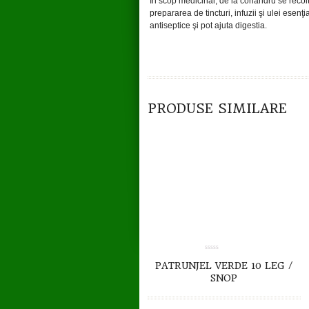
În scop medicinal, de la coriandru se recol
prepararea de tincturi, infuzii şi ulei esenţi
antiseptice şi pot ajuta digestia.
TO CART
DETAILS
PRODUSE SIMILARE
0.00
PATRUNJEL VERDE 10 LEG /
out
of
SNOP
5
TO CART
DETAILS