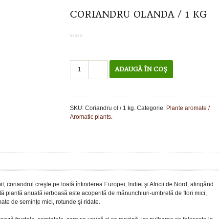
CORIANDRU OLANDA / 1 KG
0
out
of
5
Cantitate
ADAUGĂ ÎN COȘ
Coriandru
Olanda
/
1
SKU:
Coriandru ol / 1 kg
.
Categorie:
Plante aromate /
kg
Aromatic plants
.
, coriandrul creşte pe toată întinderea Europei, Indiei şi Africii de Nord, atingând
stă plantă anuală ierboasă este acoperită de mănunchiuri-umbrelă de flori mici,
ate de seminţe mici, rotunde şi ridate.