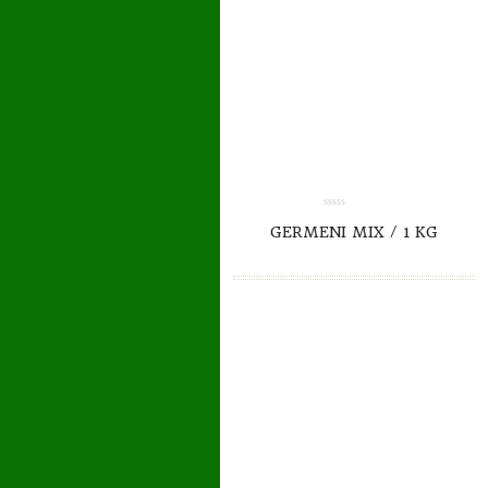
0.00
GERMENI MIX / 1 KG
out
of
5
TO CART
DETAILS