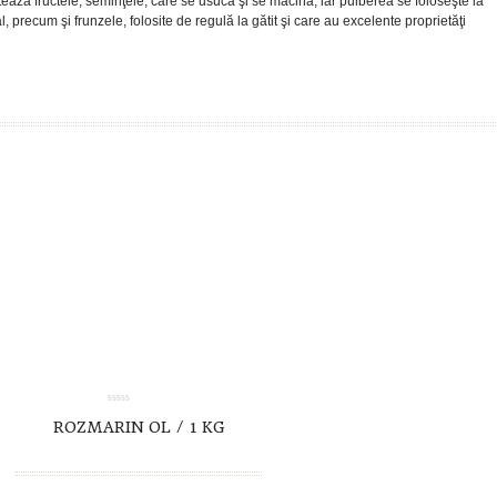
teazã fructele, seminţele, care se usucă şi se macină, iar pulberea se foloseşte la
al, precum şi frunzele, folosite de regulă la gătit şi care au excelente proprietăţi
TO CART
DETAILS
0.00
ROZMARIN OL / 1 KG
out
of
5