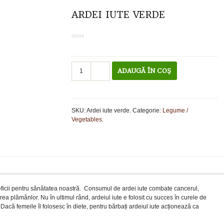
ARDEI IUTE VERDE
0
out
of
5
Cantitate
ADAUGĂ ÎN COȘ
Ardei
iute
verde
SKU:
Ardei iute verde
.
Categorie:
Legume /
Vegetables
.
eficii pentru sănătatea noastră. Consumul de ardei iute combate cancerul,
ea plămânlor. Nu în ultimul rând, ardeiul iute e folosit cu succes în curele de
Dacă femeile îl folosesc în diete, pentru bărbați ardeiul iute acționează ca