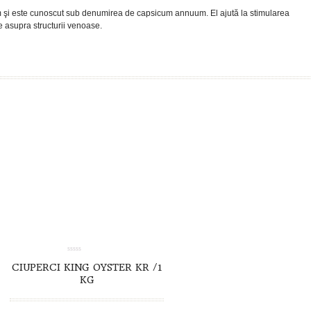
um şi este cunoscut sub denumirea de capsicum annuum. El ajută la stimularea
e asupra structurii venoase.
TO CART
DETAILS
0.00
CIUPERCI KING OYSTER KR /1
out
of
KG
5