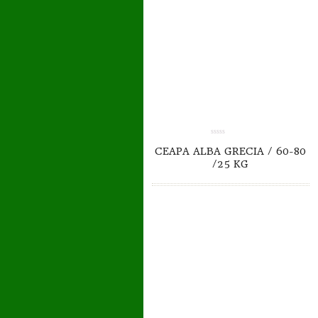
0.00
CEAPA ALBA GRECIA / 60-80
out
of
/25 KG
5
TO CART
DETAILS