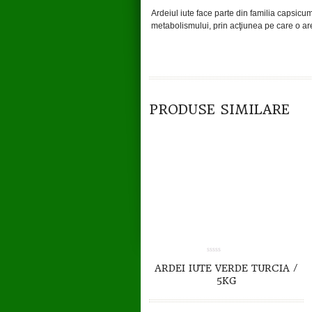
Ardeiul iute face parte din familia capsic
metabolismului, prin acţiunea pe care o ar
TO CART
DETAILS
PRODUSE SIMILARE
0.00
ARDEI IUTE VERDE TURCIA /
out
of
5KG
5
TO CART
DETAILS