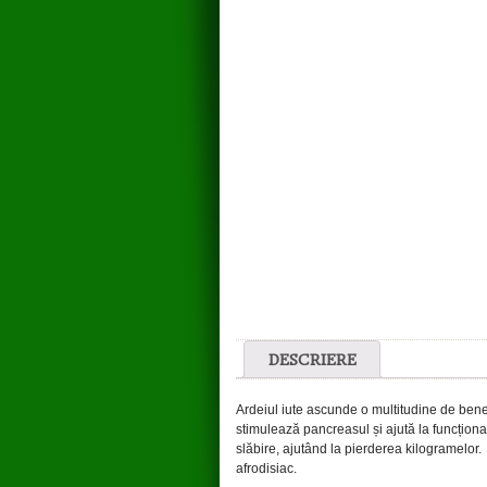
DESCRIERE
Ardeiul iute ascunde o multitudine de ben
stimulează pancreasul și ajută la funcționar
slăbire, ajutând la pierderea kilogramelor. 
afrodisiac.